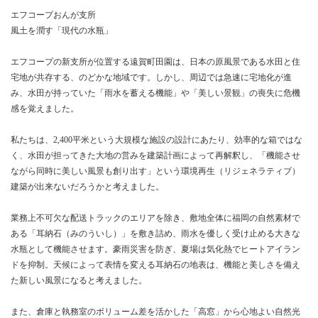
エフコープおんが支所
風土を潤す「現代の水瓶」
エフコープの新支所が位置する遠賀町田園は、日本の原風景である水田と住
宅地が共存する、のどかな地域です。しかし、周辺では急速に宅地化が進
み、水田が持っていた「雨水を蓄える機能」や「美しい景観」の喪失に危機
感を覚えました。
私たちは、2,400平米という大規模な施設の設計にあたり、効率的な箱ではな
く、水田が担ってきた大地の営みを建築計画によって再解釈し、「機能させ
ながら同時に美しい風景も創り出す」という環境再生（リジェネラティブ）
建築が出来ないだろうかと考えました。
業務上不可欠な配送トラックのエリアを除き、敷地全体に福岡の自然素材で
ある「耳納石（みのういし）」を敷き詰め、雨水を優しく受け止める大きな
水瓶として機能させます。豪雨災害を防ぎ、夏場は気化熱でヒートアイラン
ドを抑制。天候によって表情を変える耳納石の地表は、機能と美しさを備え
た新しい風景になると考えました。
また、倉庫と執務室のボリューム差を活かした「高窓」から心地よい自然光