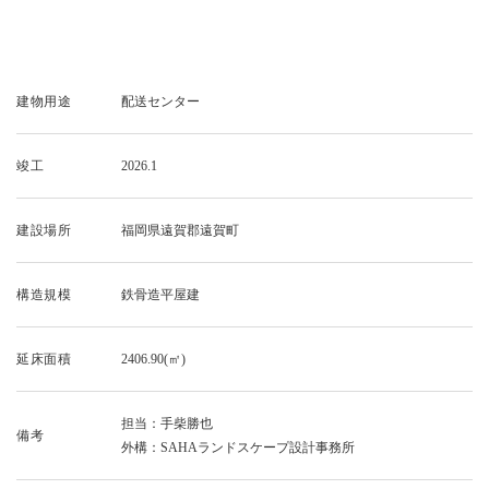
建物用途
配送センター
竣工
2026.1
建設場所
福岡県遠賀郡遠賀町
構造規模
鉄骨造平屋建
延床面積
2406.90(㎡)
担当：手柴勝也
備考
外構：SAHAランドスケープ設計事務所