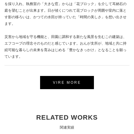
を採り入れ、執務室の「大きな窓」からは「花ブロック」を介して耳納石の
庭を望むことが出来ます。日が傾くにつれて花ブロックが周囲や室内に落と
す影の移ろいは、かつての水田が持っていた「時間の美しさ」を想い出させ
ます。
災害から地域を守る機能と、田園に調和する新たな風景を生むこの建築は、
エフコープの理念そのものだと感じています。おんが支所が、地域と共に持
続可能な暮らしの未来を育みはじめる「豊かなきっかけ」となることを願っ
ています。
VIRE MORE
RELATED WORKS
関連実績