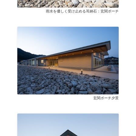
雨水を優しく受け止める耳納石：玄関ポーチ
玄関ポーチ夕景